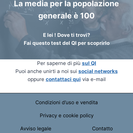
La media per la popolazione
generale è 100
E lei ! Dove ti trovi?
Fai questo test del QI per scoprirlo
Per saperne di più
sul QI
Puoi anche unirti a noi sui
social networks
oppure
contattaci qui
via e-mail
Condizioni d’uso e vendita
Privacy e cookie policy
Avviso legale
Contatto